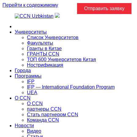
Перейти к содержимому
Отправить заявку
Главная
Университеты
Список Университетов
Факультеты
Гранты в Китае
ГРАНТЫ ССN
ТОП 600 Университетов Китая
Нострификация
Города
Программы
IFP
IFP — International Foundation Program
UEA
О CCN
О CCN
партнеры ССN
Стать партнером CCN
Команда ССN
Новости
Видео
Статьи