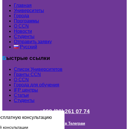
Главная
Университеты
Города
Программы
О CCN
Новости
Студенты
Отправить заявку
Русский
Быстрые ссылки
Список Университетов
Гранты ССN
О ССN
Города для обучения
IFP центры
Статьи
Студенты
+998 (98) 261 07 74
есплатную консультацию
Наш канал в Телеграм
й консультации