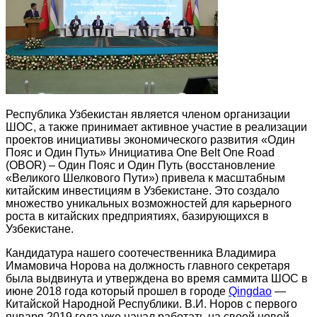
Республика Узбекистан является членом организации
ШОС, а также принимает активное участие в реализации
проектов инициативы экономического развития «Один
Пояс и Один Путь» Инициатива One Belt One Road
(OBOR) – Один Пояс и Один Путь (восстановление
«Великого Шелкового Пути») привела к масштабным
китайским инвестициям в Узбекистане. Это создало
множество уникальных возможностей для карьерного
роста в китайских предприятиях, базирующихся в
Узбекистане.
Кандидатура нашего соотечественника Владимира
Имамовича Норова на должность главного секретаря
была выдвинута и утверждена во время саммита ШОС в
июне 2018 года который прошел в городе
Qingdao
—
Китайской Народной Республики. В.И. Норов с первого
января 2019 года уже начал работать на своей новой