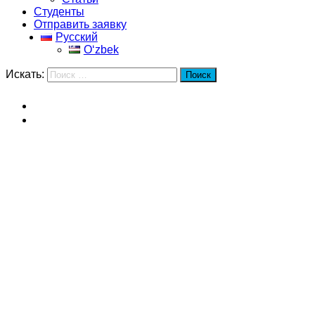
Студенты
Отправить заявку
Русский
Oʻzbek
Искать:
Поиск
Главная
Северо-западный политехнический университет
Северо-западный
политехнический университет