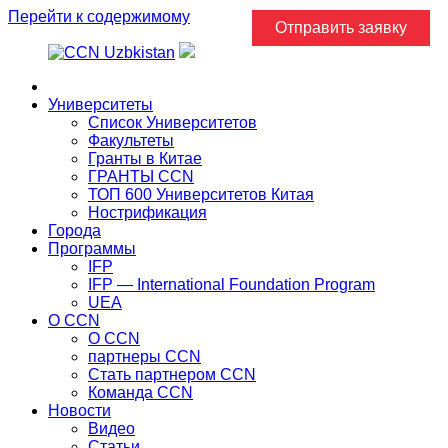
Перейти к содержимому
Отправить заявку
Главная
Университеты
Список Университетов
Факультеты
Гранты в Китае
ГРАНТЫ ССN
ТОП 600 Университетов Китая
Нострификация
Города
Программы
IFP
IFP — International Foundation Program
UEA
О CCN
О CCN
партнеры ССN
Стать партнером CCN
Команда ССN
Новости
Видео
Статьи