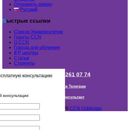
Отправить заявку
Русский
Быстрые ссылки
Список Университетов
Гранты ССN
О ССN
Города для обучения
IFP центры
Статьи
Студенты
+998 (98) 261 07 74
есплатную консультацию
Наш канал в Телеграм
й консультации
Онлайн Консультант
Авторское право © 2018- 2026
CCN Uzbkistan