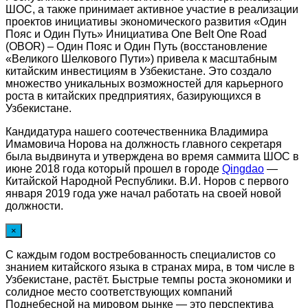
ШОС, а также принимает активное участие в реализации
проектов инициативы экономического развития «Один
Пояс и Один Путь» Инициатива One Belt One Road
(OBOR) – Один Пояс и Один Путь (восстановление
«Великого Шелкового Пути») привела к масштабным
китайским инвестициям в Узбекистане. Это создало
множество уникальных возможностей для карьерного
роста в китайских предприятиях, базирующихся в
Узбекистане.
Кандидатура нашего соотечественника Владимира
Имамовича Норова на должность главного секретаря
была выдвинута и утверждена во время саммита ШОС в
июне 2018 года который прошел в городе
Qingdao
—
Китайской Народной Республики. В.И. Норов с первого
января 2019 года уже начал работать на своей новой
должности.
×
С каждым годом востребованность специалистов со
знанием китайского языка в странах мира, в том числе в
Узбекистане, растёт. Быстрые темпы роста экономики и
солидное место соответствующих компаний
Поднебесной на мировом рынке — это перспектива