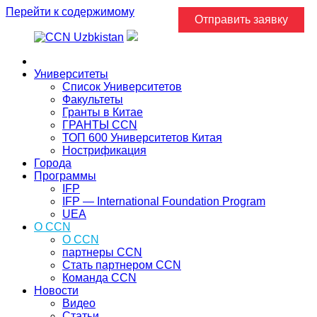
Перейти к содержимому
Отправить заявку
Главная
Университеты
Список Университетов
Факультеты
Гранты в Китае
ГРАНТЫ ССN
ТОП 600 Университетов Китая
Нострификация
Города
Программы
IFP
IFP — International Foundation Program
UEA
О CCN
О CCN
партнеры ССN
Стать партнером CCN
Команда ССN
Новости
Видео
Статьи