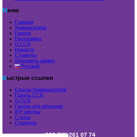
Меню
Главная
Университеты
Города
Программы
О CCN
Новости
Студенты
Отправить заявку
Русский
Быстрые ссылки
Список Университетов
Гранты ССN
О ССN
Города для обучения
IFP центры
Статьи
Студенты
+998 (98) 261 07 74