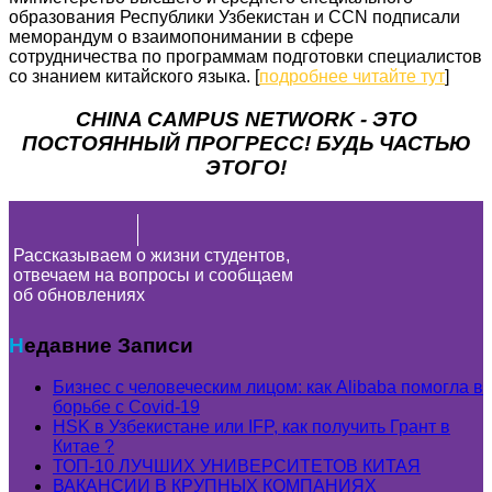
образования Республики Узбекистан и CCN подписали
меморандум о взаимопонимании в сфере
сотрудничества по программам подготовки специалистов
со знанием китайского языка. [
подробнее читайте тут
]
CHINA CAMPUS NETWORK - ЭТО
ПОСТОЯННЫЙ ПРОГРЕСС! БУДЬ ЧАСТЬЮ
ЭТОГО!
Рассказываем о жизни студентов,
отвечаем на вопросы и сообщаем
об обновлениях
Недавние Записи
Бизнес с человеческим лицом: как Alibaba помогла в
борьбе с Covid-19
HSK в Узбекистане или IFP, как получить Грант в
Китае ?
ТОП-10 ЛУЧШИХ УНИВЕРСИТЕТОВ КИТАЯ
ВАКАНСИИ В КРУПНЫХ КОМПАНИЯХ