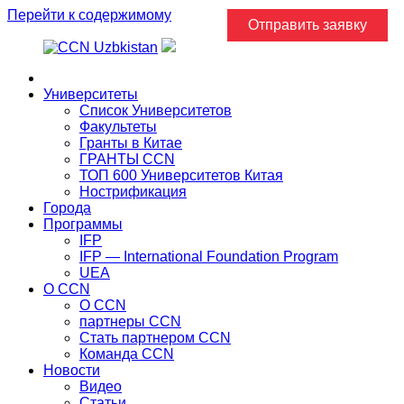
Перейти к содержимому
Отправить заявку
Главная
Университеты
Список Университетов
Факультеты
Гранты в Китае
ГРАНТЫ ССN
ТОП 600 Университетов Китая
Нострификация
Города
Программы
IFP
IFP — International Foundation Program
UEA
О CCN
О CCN
партнеры ССN
Стать партнером CCN
Команда ССN
Новости
Видео
Статьи