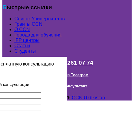
Быстрые ссылки
Список Университетов
Гранты ССN
О ССN
Города для обучения
IFP центры
Статьи
Студенты
+998 (98) 261 07 74
есплатную консультацию
Наш канал в Телеграм
й консультации
Онлайн Консультант
Авторское право © 2018- 2026
CCN Uzbkistan