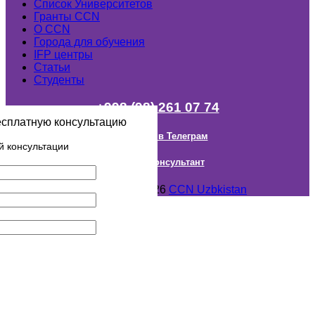
Список Университетов
Гранты ССN
О ССN
Города для обучения
IFP центры
Статьи
Студенты
+998 (98) 261 07 74
есплатную консультацию
Наш канал в Телеграм
й консультации
Онлайн Консультант
Авторское право © 2018- 2026
CCN Uzbkistan