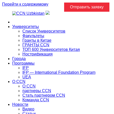
Перейти к содержимому
Отправить заявку
Главная
Университеты
Список Университетов
Факультеты
Гранты в Китае
ГРАНТЫ ССN
ТОП 600 Университетов Китая
Нострификация
Города
Программы
IFP
IFP — International Foundation Program
UEA
О CCN
О CCN
партнеры ССN
Стать партнером CCN
Команда ССN
Новости
Видео
Статьи