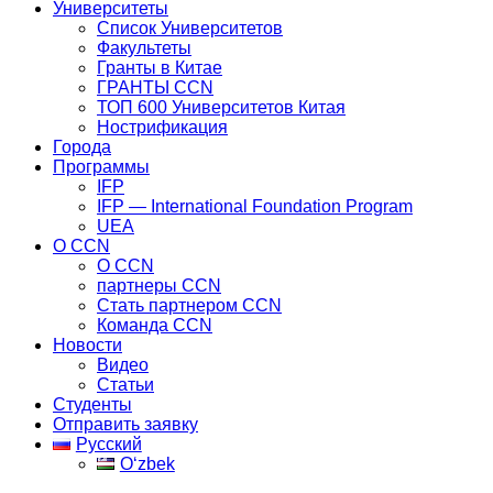
Университеты
Список Университетов
Факультеты
Гранты в Китае
ГРАНТЫ ССN
ТОП 600 Университетов Китая
Нострификация
Города
Программы
IFP
IFP — International Foundation Program
UEA
О CCN
О CCN
партнеры ССN
Стать партнером CCN
Команда ССN
Новости
Видео
Статьи
Студенты
Отправить заявку
Русский
Oʻzbek