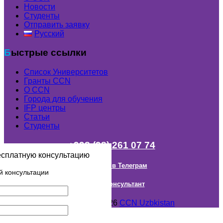
Новости
Студенты
Отправить заявку
Русский
Быстрые ссылки
Список Университетов
Гранты ССN
О ССN
Города для обучения
IFP центры
Статьи
Студенты
+998 (98) 261 07 74
есплатную консультацию
Наш канал в Телеграм
й консультации
Онлайн Консультант
Авторское право © 2018- 2026
CCN Uzbkistan