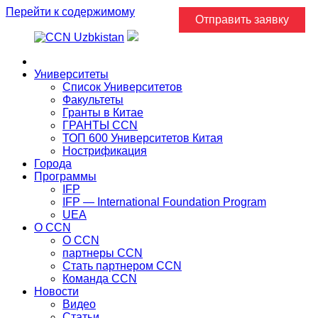
Перейти к содержимому
Отправить заявку
Главная
Университеты
Список Университетов
Факультеты
Гранты в Китае
ГРАНТЫ ССN
ТОП 600 Университетов Китая
Нострификация
Города
Программы
IFP
IFP — International Foundation Program
UEA
О CCN
О CCN
партнеры ССN
Стать партнером CCN
Команда ССN
Новости
Видео
Статьи