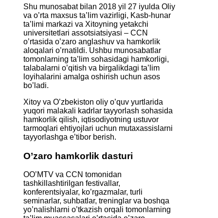
Shu munosabat bilan 2018 yil 27 iyulda Oliy
va o’rta maxsus ta’lim vazirligi, Kasb-hunar
ta’limi markazi va Xitoyning yetakchi
universitetlari assotsiatsiyasi – CCN
o’rtasida o’zaro anglashuv va hamkorlik
aloqalari o’rnatildi. Ushbu munosabatlar
tomonlarning ta’lim sohasidagi hamkorligi,
talabalarni o’qitish va birgalikdagi ta’lim
loyihalarini amalga oshirish uchun asos
bo’ladi.
Xitoy va O’zbekiston oliy o’quv yurtlarida
yuqori malakali kadrlar tayyorlash sohasida
hamkorlik qilish, iqtisodiyotning ustuvor
tarmoqlari ehtiyojlari uchun mutaxassislarni
tayyorlashga e’tibor berish.
O’zaro hamkorlik dasturi
OO’MTV va CCN tomonidan
tashkillashtirilgan festivallar,
konferentsiyalar, ko’rgazmalar, turli
seminarlar, suhbatlar, treninglar va boshqa
yo’nalishlarni o’tkazish orqali tomonlarning