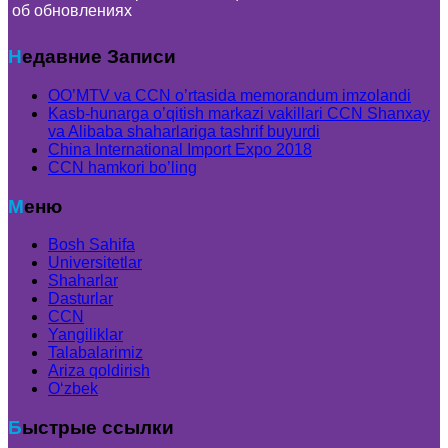
об обновлениях
Недавние Записи
OO’MTV va CCN o’rtasida memorandum imzolandi
Kasb-hunarga o’qitish markazi vakillari CCN Shanxay
va Alibaba shaharlariga tashrif buyurdi
China International Import Expo 2018
CCN hamkori bo’ling
Меню
Bosh Sahifa
Universitetlar
Shaharlar
Dasturlar
CCN
Yangiliklar
Talabalarimiz
Ariza qoldirish
Oʻzbek
Быстрые ссылки