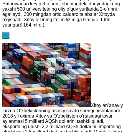
Britaniyadan keyin 3-o’rinni, shuningdek, dunyodagi eng
yaxshi 500 universitetning oliy o’quv yurtlarida 2-o’rinni
egallaydi. 300 mingdan ortiq xalqaro talabalar Xitoyda
o’qishadi. Xitoy o’zining ta’lim tizimiga Har yili 1 trln
yuanga($ 164 mlrd.).
×
Xitoy an’anaviy
tarzda O’zbekistonning asosiy savdo sherigi hisoblanadi.
2018 yil oxirida Xitoy va O’zbekiston o’rtasidagi tovar
aylanmasi 5 milliard AQSh dollarini tashkil qiladi,
eksportning ulushi 2,2 milliard AQSh dollarini, importning
ulushi esa 2,8 milliard dollarni tashkil etadi. Mamlakatimiz