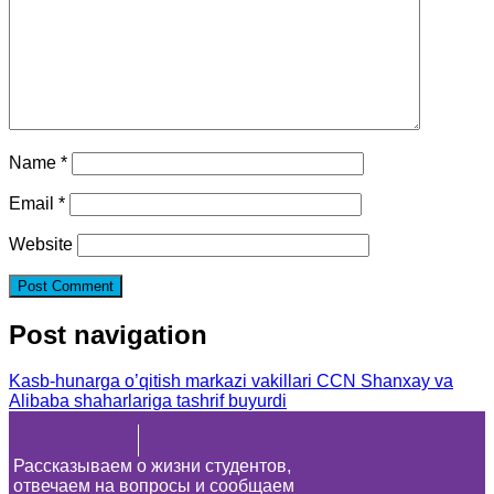
Name
*
Email
*
Website
Post navigation
Kasb-hunarga o’qitish markazi vakillari CCN Shanxay va
Alibaba shaharlariga tashrif buyurdi
Рассказываем о жизни студентов,
отвечаем на вопросы и сообщаем