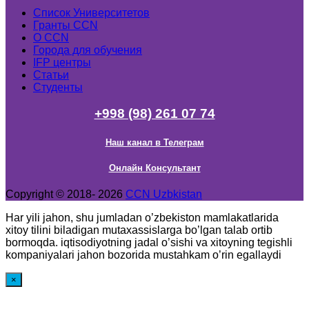
Список Университетов
Гранты ССN
О ССN
Города для обучения
IFP центры
Статьи
Студенты
+998 (98) 261 07 74
Наш канал в Телеграм
Онлайн Консультант
Copyright © 2018- 2026
CCN Uzbkistan
Har yili jahon, shu jumladan o’zbekiston mamlakatlarida
xitoy tilini biladigan mutaxassislarga bo’lgan talab ortib
bormoqda. iqtisodiyotning jadal o’sishi va xitoyning tegishli
kompaniyalari jahon bozorida mustahkam o’rin egallaydi
×