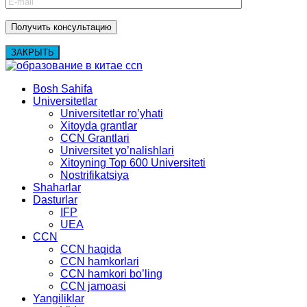
ЗАКРЫТЬ
Bosh Sahifa
Universitetlar
Universitetlar ro’yhati
Xitoyda grantlar
CCN Grantlari
Universitet yo’nalishlari
Xitoyning Top 600 Universiteti
Nostrifikatsiya
Shaharlar
Dasturlar
IFP
UEA
CCN
CCN haqida
CCN hamkorlari
CCN hamkori bo’ling
CCN jamoasi
Yangiliklar