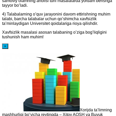
samoviy olamning aholisi turli masalalarda yordam berishga
tayyor bo’ladi.
4) Talabalarning o’quv jarayonini davom ettirishning muhim
talabi, barcha talabalar uchun qo’shimcha xavfsizlik
ta’minlaydigan Universitet qoidalariga rioya qilishdir.
Xavfsizlik masalasi asosan talabaning o’ziga bog’liqligini
tushunish ham muhim!
×
Xorijda ta’limning
mashhurligi bo’yicha reytingda – Xitoy AQSH va Buyuk