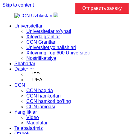
Skip to content
Отправить заявку
Universitetlar
Universitetlar ro’yhati
Xitoyda grantlar
CCN Grantlari
Universitet yo’nalishlari
Xitoyning Top 600 Universiteti
Nostrifikatsiya
Shaharlar
Dasturlar
IFP
UEA
CCN
CCN haqida
CCN hamkorlari
CCN hamkori bo’ling
CCN jamoasi
Yangiliklar
Video
Maqolalar
Talabalarimiz
Oʻzbek