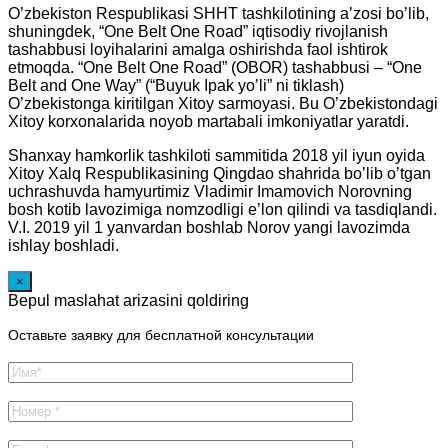
O’zbekiston Respublikasi SHHT tashkilotining a’zosi bo’lib,
shuningdek, “One Belt One Road” iqtisodiy rivojlanish
tashabbusi loyihalarini amalga oshirishda faol ishtirok
etmoqda. “One Belt One Road” (OBOR) tashabbusi – “One
Belt and One Way” (“Buyuk Ipak yo’li” ni tiklash)
O’zbekistonga kiritilgan Xitoy sarmoyasi. Bu O’zbekistondagi
Xitoy korxonalarida noyob martabali imkoniyatlar yaratdi.
Shanxay hamkorlik tashkiloti sammitida 2018 yil iyun oyida
Xitoy Xalq Respublikasining Qingdao shahrida bo’lib o’tgan
uchrashuvda hamyurtimiz Vladimir Imamovich Norovning
bosh kotib lavozimiga nomzodligi e’lon qilindi va tasdiqlandi.
V.I. 2019 yil 1 yanvardan boshlab Norov yangi lavozimda
ishlay boshladi.
×
Bepul maslahat arizasini qoldiring
Оставьте заявку для бесплатной консультации