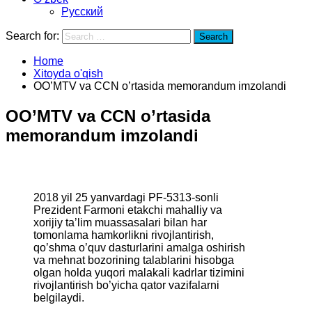
Русский
Search for:
Search
Home
Xitoyda o'qish
OO’MTV va CCN o’rtasida memorandum imzolandi
OO’MTV va CCN o’rtasida
memorandum imzolandi
2018 yil 25 yanvardagi PF-5313-sonli
Prezident Farmoni etakchi mahalliy va
xorijiy ta’lim muassasalari bilan har
tomonlama hamkorlikni rivojlantirish,
qo’shma o’quv dasturlarini amalga oshirish
va mehnat bozorining talablarini hisobga
olgan holda yuqori malakali kadrlar tizimini
rivojlantirish bo’yicha qator vazifalarni
belgilaydi.