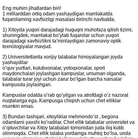
Eng muhim jihatlardan biri!
1 milliarddan ortiq odam yashaydigan mamlakatda
fuqarolarning xavfsizligi masalasi birinchi navbatda.
1) Xitoyda yuqori darajadagi huquqni muhofaza qilish tizimi,
shuningdek, mamlakat bo’ylab fuqarolar uchun yuqori
darajadagi xavfsizlikni ta’minlaydigan zamonaviy optik
texnologiyalar mavjud.
2) Universitetlarda xorijiy talabalar himoyalangan joyda
yashaydilar
o’quv yurtlari, kutubxonalar, yotoqxonalar, sport
maydonchalari joylashgan kampuslar, umuman olganda,
talabalar turar joyi uchun zarur bo’lgan barcha narsalar
kampusda joylashgan.
Kampuslar odatda o’rab qo’yilgan va atrofdagi o’z nazorat
nuqtalariga ega. Kampusga chiqish uchun chet elliklar
mumkin emas.
3) Bundan tashqari, xitoyliklar mehmondo’st , begona
odamlarni yaxshi ko’radilar. Chet ellik talabalar universitet va
o’qituvchilar va Xitoy talabalari tomonidan juda iliq kutib
olinmoqda. Chet ellik talaba yordamga muhtoj bo’lsa, unda