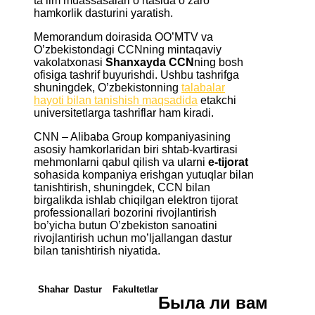
ta’lim muassasalari o’rtasida o’zaro
hamkorlik dasturini yaratish.
Memorandum doirasida OO’MTV va
O’zbekistondagi CCNning mintaqaviy
vakolatxonasi
Shanxayda CCN
ning bosh
ofisiga tashrif buyurishdi. Ushbu tashrifga
shuningdek, O’zbekistonning
talabalar
hayoti bilan tanishish maqsadida
etakchi
universitetlarga tashriflar ham kiradi.
CNN – Alibaba Group kompaniyasining
asosiy hamkorlaridan biri shtab-kvartirasi
mehmonlarni qabul qilish va ularni
e-tijorat
sohasida kompaniya erishgan yutuqlar bilan
tanishtirish, shuningdek, CCN bilan
birgalikda ishlab chiqilgan elektron tijorat
professionallari bozorini rivojlantirish
bo’yicha butun O’zbekiston sanoatini
rivojlantirish uchun mo’ljallangan dastur
bilan tanishtirish niyatida.
Shahar
Dastur
Fakultetlar
Была ли вам