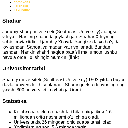
Yotoqxona
Talabalar
Fakultetlar
Shahar
Janubiy-sharq universiteti (Southeast University) Jiangsu
viloyati, Nanjing shahrida joylashgan. Shahar Xitoyning
sobiq poytaxtidir. U janubiy Xitoyda Yangtze daryo bo’yida
joylashgan. Sanoat va madaniyat rivojlanadi. Bundan
tashqari, Nankin shahri haqida batafsil ma’lumotni ushbu
havola orqali olishingiz mumkin. (
link
)
Universitet tarixi
Sharqiy universiteti (Southeast University) 1902 yildan buyon
davlat universiteti hisoblanadi. Shuningdek u dunyoning eng
yaxshi 300 universiteti ro’yhatiga kiradi.
Statistika
Kutubxona elektron nashrlari bilan birgalikda 1,6
milliondan ortiq nashrlarni o’z ichiga oladi.
Universitetda 26 mingdan ortiq talaba tahsil oladi.
Xodimlarning soni 5,6 mingga yaqin.