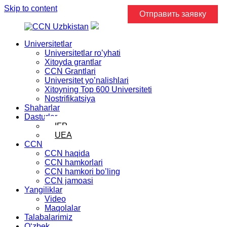
Skip to content
Отправить заявку
Universitetlar
Universitetlar ro’yhati
Xitoyda grantlar
CCN Grantlari
Universitet yo’nalishlari
Xitoyning Top 600 Universiteti
Nostrifikatsiya
Shaharlar
Dasturlar
IFP
UEA
CCN
CCN haqida
CCN hamkorlari
CCN hamkori bo’ling
CCN jamoasi
Yangiliklar
Video
Maqolalar
Talabalarimiz
Oʻzbek