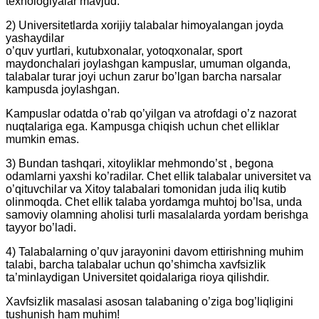
texnologiyalar mavjud.
2) Universitetlarda xorijiy talabalar himoyalangan joyda
yashaydilar
o’quv yurtlari, kutubxonalar, yotoqxonalar, sport
maydonchalari joylashgan kampuslar, umuman olganda,
talabalar turar joyi uchun zarur bo’lgan barcha narsalar
kampusda joylashgan.
Kampuslar odatda o’rab qo’yilgan va atrofdagi o’z nazorat
nuqtalariga ega. Kampusga chiqish uchun chet elliklar
mumkin emas.
3) Bundan tashqari, xitoyliklar mehmondo’st , begona
odamlarni yaxshi ko’radilar. Chet ellik talabalar universitet va
o’qituvchilar va Xitoy talabalari tomonidan juda iliq kutib
olinmoqda. Chet ellik talaba yordamga muhtoj bo’lsa, unda
samoviy olamning aholisi turli masalalarda yordam berishga
tayyor bo’ladi.
4) Talabalarning o’quv jarayonini davom ettirishning muhim
talabi, barcha talabalar uchun qo’shimcha xavfsizlik
ta’minlaydigan Universitet qoidalariga rioya qilishdir.
Xavfsizlik masalasi asosan talabaning o’ziga bog’liqligini
tushunish ham muhim!