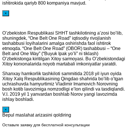
ishtirokida qariyb 800 kompaniya mavjud.
×
O’zbekiston Respublikasi SHHT tashkilotining a’zosi bo’lib,
shuningdek, “One Belt One Road” iqtisodiy rivojlanish
tashabbusi loyihalarini amalga oshirishda faol ishtirok
etmoqda. “One Belt One Road” (OBOR) tashabbusi – “One
Belt and One Way” (“Buyuk Ipak yo’li” ni tiklash)
O’zbekistonga kiritilgan Xitoy sarmoyasi. Bu O’zbekistondagi
Xitoy korxonalarida noyob martabali imkoniyatlar yaratdi.
Shanxay hamkorlik tashkiloti sammitida 2018 yil iyun oyida
Xitoy Xalq Respublikasining Qingdao shahrida bo’lib o’tgan
uchrashuvda hamyurtimiz Vladimir Imamovich Norovning
bosh kotib lavozimiga nomzodligi e’lon qilindi va tasdiqlandi.
V.I. 2019 yil 1 yanvardan boshlab Norov yangi lavozimda
ishlay boshladi.
×
Bepul maslahat arizasini qoldiring
Оставьте заявку для бесплатной консультации