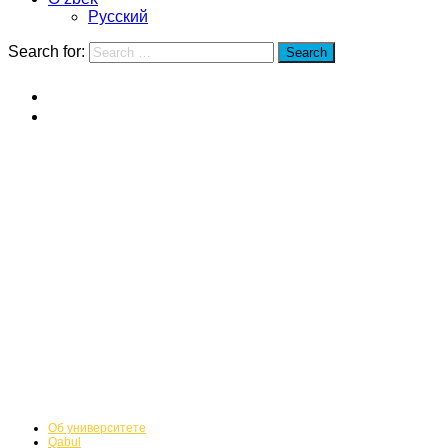
Русский
Search for:
Search
Home
Janubiy-sharq universiteti
Janubiy-sharq universiteti
Об университете
Qabul