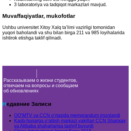
3 laboratoriya va tadqiqot markazlari mavjud.
Muvaffaqiyatlar, mukofotlar
Ushbu universitet Xitoy Xalq ta’limi vazirligi tomonidan
yuqori baholandi va shu bilan birga 211 va 985 loyihalarida
ishtirok etishga taklif qilinadi.
Рассказываем о жизни студентов,
отвечаем на вопросы и сообщаем
об обновлениях
Недавние Записи
OO’MTV va CCN o’rtasida memorandum imzolandi
Kasb-hunarga o’qitish markazi vakillari CCN Shanxay
va Alibaba shaharlariga tashrif buyurdi