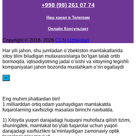
+998 (98) 261 07 74
Наш канал в Телеграм
Онлайн Консультант
Copyright © 2018- 2026
CCN Uzbkistan
Har yili jahon, shu jumladan o’zbekiston mamlakatlarida
xitoy tilini biladigan mutaxassislarga bo’lgan talab ortib
bormoqda. iqtisodiyotning jadal o’sishi va xitoyning tegishli
kompaniyalari jahon bozorida mustahkam o’rin egallaydi
×
Eng muhim jihatlardan biri!
1 milliarddan ortiq odam yashaydigan mamlakatda
fuqarolarning xavfsizligi masalasi birinchi navbatda.
1) Xitoyda yuqori darajadagi huquqni muhofaza qilish tizimi,
shuningdek, mamlakat bo’ylab fuqarolar uchun yuqori
darajadagi xavfsizlikni ta’minlaydigan zamonaviy optik