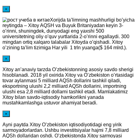
×
Xorijda ta’limning mashhurligi bo’yicha
reytingda – Xitoy AQSH va Buyuk Britaniyadan keyin 3-
o’rinni, shuningdek, dunyodagi eng yaxshi 500
universitetning oliy o’quv yurtlarida 2-o’rinni egallaydi. 300
mingdan ortiq xalqaro talabalar Xitoyda o’qishadi. Xitoy
o’zining ta’lim tizimiga Har yili 1 trln yuanga($ 164 mlrd.).
×
Xitoy an’anaviy tarzda O’zbekistonning asosiy savdo sherigi
hisoblanadi. 2018 yil oxirida Xitoy va O’zbekiston o’rtasidagi
tovar aylanmasi 5 milliard AQSh dollarini tashkil qiladi,
eksportning ulushi 2,2 milliard AQSh dollarini, importning
ulushi esa 2,8 milliard dollarni tashkil etadi. Mamlakatimiz
Xitoy bilan savdo-iqtisodiy hamkorlikni yanada
mustahkamlashga ustuvor ahamiyat beradi.
×
Ayni paytda Xitoy O’zbekiston iqtisodiyotidagi eng yirik
sarmoyadorlardan. Ushbu investitsiyalar hajmi 7,8 milliard
AQSh dollaridan oshdi. O’zbekistonda Xitoy sarmoyasi