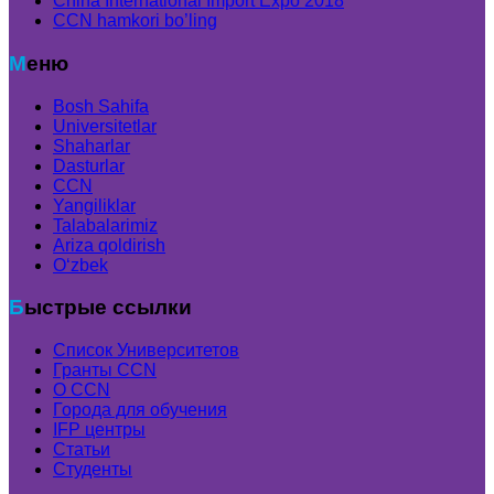
China International Import Expo 2018
CCN hamkori bo’ling
Меню
Bosh Sahifa
Universitetlar
Shaharlar
Dasturlar
CCN
Yangiliklar
Talabalarimiz
Ariza qoldirish
Oʻzbek
Быстрые ссылки
Список Университетов
Гранты ССN
О ССN
Города для обучения
IFP центры
Статьи
Студенты