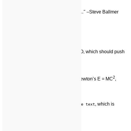
Quote Tag
Developers, developers, developers…
–Steve Ballmer
Strong Tag
This tag shows
bold text.
Subscript Tag
Getting our science styling on with H
O, which should push
2
the “2” down.
Superscript Tag
2
Still sticking with science and Isaac Newton’s E = MC
,
which should lift the 2 up.
Teletype Tag
This rarely used tag emulates
, which is
teletype text
usually styled like the
tag.
<code>
Variable Tag
This allows you to denote
variables
.