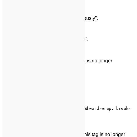
Abbreviation Tag
The abbreviation
srsly
stands for “seriously”.
Acronym Tag
The acronym
ftw
stands for “for the win”.
Big Tag
big
These tests are a
deal, but this tag is no longer
supported in HTML5.
Cite Tag
“Code is poetry.” —
Automattic
Code Tag
You will learn later on in these tests that
word-wrap: break-
will be your best friend.
word;
Delete Tag
This tag will let you
strikeout text
, but this tag is no longer