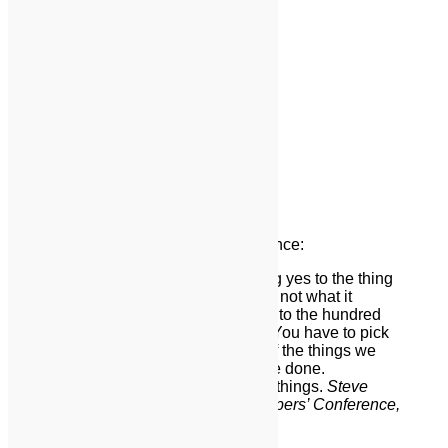
Header four
Header five
Header six
Blockquotes
Single line blockquote:
Stay hungry. Stay foolish.
Multi line blockquote with a cite reference:
People think focus means saying yes to the thing
you’ve got to focus on. But that’s not what it
means at all. It means saying no to the hundred
other good ideas that there are. You have to pick
carefully. I’m actually as proud of the things we
haven’t done as the things I have done.
Innovation is saying no to 1,000 things.
Steve
Jobs – Apple Worldwide Developers’ Conference,
1997