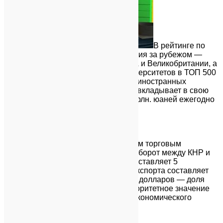
В рейтинге по
популярности получения образования за рубежом —
Китай занимает
3 место
после США и Великобритании, а
также
2-е место
по количеству университетов в ТОП 500
лучших вузов мира. Более 300 000 иностранных
студентов обучается в Китае. Китай вкладывает в свою
образовательную систему около 1 трлн. юаней ежегодно
($164 млрд).
×
Китай по традиции является главным торговым
партнером Узбекистана. Торговый оборот между КНР и
Узбекистаном на конец 2018 года составляет 5
миллиардов долларов США, доля экспорта составляет
2,2 млрд долларов США, а 2,8 млрд долларов — доля
импорта. Наша страна придает приоритетное значение
дальнейшему укреплению торговоэкономического
сотрудничества с КНР.