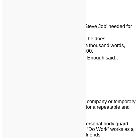
Tables
Employee
Salary
Because that’s all Steve Job’ needed for
Jane
$1
a salary.
John
$100K
For all the blogging he does.
Pictures are worth a thousand words,
Jane
$100M
right? So Tom x 1,000.
Jane
$100B
With hair like that?! Enough said…
Definition Lists
Definition List Title
Definition list division.
Startup
A startup company or startup is a company or temporary
organization designed to search for a repeatable and
scalable business model.
#dowork
Coined by Rob Dyrdek and his personal body guard
Christopher “Big Black” Boykins, “Do Work” works as a
self motivator, to motivating your friends.