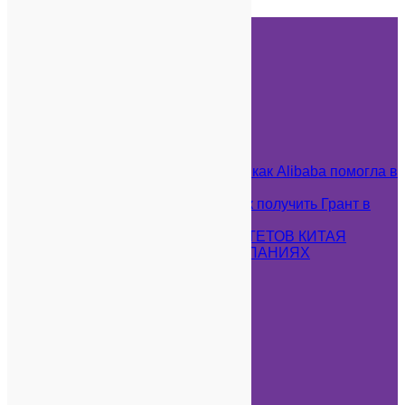
Рассказываем о жизни студентов,
отвечаем на вопросы и сообщаем
об обновлениях
Недавние Записи
Бизнес с человеческим лицом: как Alibaba помогла в
борьбе с Covid-19
HSK в Узбекистане или IFP, как получить Грант в
Китае ?
ТОП-10 ЛУЧШИХ УНИВЕРСИТЕТОВ КИТАЯ
ВАКАНСИИ В КРУПНЫХ КОМПАНИЯХ
Меню
Главная
Университеты
Города
Программы
О CCN
Новости