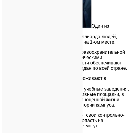
Один из
наиболее важных аспектов!
В стране, где проживает более 1 миллиарда людей,
вопрос безопасности граждан стоит на 1-ом месте.
1) Китай обладает очень развитой правоохранительной
системой, а так же передовыми оптическими
технологиями, которые в совокупности обеспечивают
высокий уровень безопасности граждан по всей стране.
2) В вузах иностранные студенты проживают в
охраняемых
кампусах, в которых расположены и учебные заведения,
и библиотеки, и общежития, и спортивные площадки, в
общем, все, что необходимо для полноценной жизни
студента все расположено на территории кампуса.
Кампусы обычно огорожены и имеют свои контрольно-
пропускные пункты по периметру. Попасть на
территорию кампуса посторонние не могут.