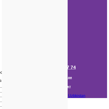
Студенты
Отправить заявку
Русский
Быстрые ссылки
Список Университетов
Гранты ССN
О ССN
Города для обучения
IFP центры
Статьи
Студенты
+998 (98) 261 07 74
есплатную консультацию
Наш канал в Телеграм
й консультации
Онлайн Консультант
Авторское право © 2018- 2026
CCN Uzbkistan