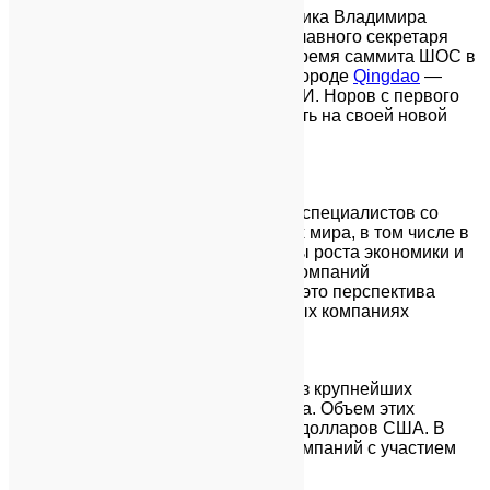
Кандидатура нашего соотечественника Владимира
Имамовича Норова на должность главного секретаря
была выдвинута и утверждена во время саммита ШОС в
июне 2018 года который прошел в городе
Qingdao
—
Китайской Народной Республики. В.И. Норов с первого
января 2019 года уже начал работать на своей новой
должности.
×
С каждым годом востребованность специалистов со
знанием китайского языка в странах мира, в том числе в
Узбекистане, растёт. Быстрые темпы роста экономики и
солидное место соответствующих компаний
Поднебесной на мировом рынке — это перспектива
отличного трудоустройства в крупных компаниях
×
В настоящее время Китай — один из крупнейших
инвесторов в экономику Узбекистана. Объем этих
инвестиций достиг свыше 7,8 млрд долларов США. В
Узбекистане действует около 800 компаний с участием
китайского капитала.