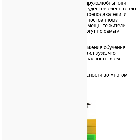
3) Так же, китайцы гостеприимны и дружелюбны, они
любят иностранцев. Иностранных студентов очень тепло
встречают в стенах университета и преподаватели, и
китайские студенты. В случае если иностранному
студенту понадобится какая-либо помощь, то жители
поднебесной с большой охотой помогут по самым
разным вопросам.
4) Важным требованием для продолжения обучения
студента является соблюдение Правил вуза, что
обеспечивает дополнительную безопасность всем
студентам.
Важно понимать, что вопрос безопасности во многом
зависит от самого ученика!
×