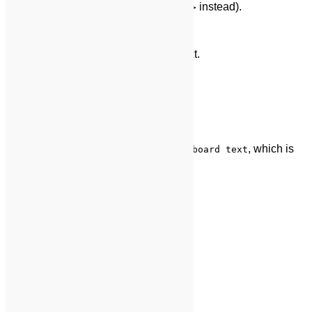
supported in HTML5 (use the
instead).
<strike>
Emphasize Tag
The emphasize tag should
italicize
text.
Insert Tag
This tag should denote
inserted
text.
Keyboard Tag
This scarcely known tag emulates
, which is
keyboard text
usually styled like the
tag.
<code>
Preformatted Tag
This tag styles large blocks of code.
.post-title {

	margin: 0 0 5px;

	font-weight: bold;

	font-size: 38px;

	line-height: 1.2;

}
