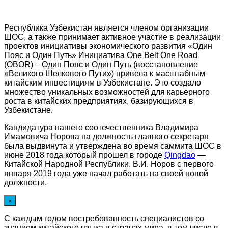
Республика Узбекистан является членом организации
ШОС, а также принимает активное участие в реализации
проектов инициативы экономического развития «Один
Пояс и Один Путь» Инициатива One Belt One Road
(OBOR) – Один Пояс и Один Путь (восстановление
«Великого Шелкового Пути») привела к масштабным
китайским инвестициям в Узбекистане. Это создало
множество уникальных возможностей для карьерного
роста в китайских предприятиях, базирующихся в
Узбекистане.
Кандидатура нашего соотечественника Владимира
Имамовича Норова на должность главного секретаря
была выдвинута и утверждена во время саммита ШОС в
июне 2018 года который прошел в городе
Qingdao
—
Китайской Народной Республики. В.И. Норов с первого
января 2019 года уже начал работать на своей новой
должности.
×
С каждым годом востребованность специалистов со
знанием китайского языка в странах мира, в том числе в