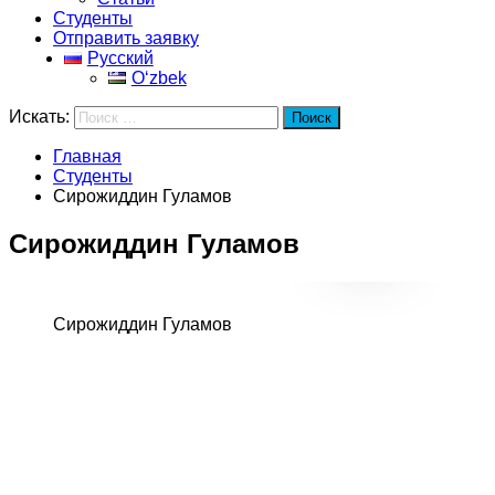
Студенты
Отправить заявку
Русский
Oʻzbek
Искать:
Поиск
Главная
Студенты
Сирожиддин Гуламов
Сирожиддин Гуламов
Сирожиддин Гуламов
Университет:
Northwestern Polytecnical
University
Программа:
Cross-Border E-Commerce (UEA)
Город:
Xi'an