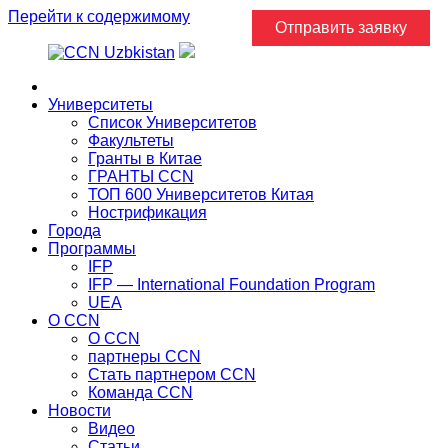
Перейти к содержимому
Отправить заявку
Главная
Университеты
Список Университетов
Факультеты
Гранты в Китае
ГРАНТЫ ССN
ТОП 600 Университетов Китая
Нострификация
Города
Программы
IFP
IFP — International Foundation Program
UEA
О CCN
О CCN
партнеры ССN
Стать партнером CCN
Команда ССN
Новости
Видео
Статьи