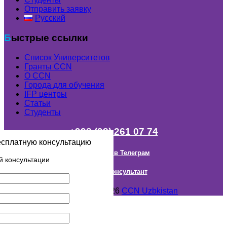
Отправить заявку
Русский
Быстрые ссылки
Список Университетов
Гранты ССN
О ССN
Города для обучения
IFP центры
Статьи
Студенты
+998 (98) 261 07 74
есплатную консультацию
Наш канал в Телеграм
й консультации
Онлайн Консультант
Авторское право © 2018- 2026
CCN Uzbkistan