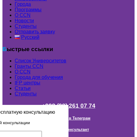
Города
Программы
О CCN
Новости
Студенты
Отправить заявку
Русский
Быстрые ссылки
Список Университетов
Гранты ССN
О ССN
Города для обучения
IFP центры
Статьи
Студенты
+998 (98) 261 07 74
есплатную консультацию
Наш канал в Телеграм
й консультации
Онлайн Консультант