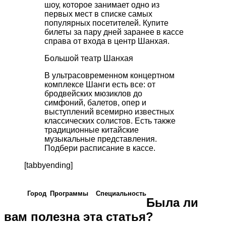
шоу
,
которое
занимает
одно
из
первых
мест
в
списке
самых
популярных
посетителей
.
Купите
билеты
за
пару
дней
заранее
в
кассе
справа
от
входа
в
центр
Шанхая
.
Большой
театр
Шанхая
В
ультрасовременном
концертном
комплексе
Шанги
есть
все
:
от
бродвейских
мюзиклов
до
симфоний
,
балетов
,
опер
и
выступлений
всемирно
известных
классических
солистов
.
Есть
также
традиционные
китайские
музыкальные
представления
.
Подбери
расписание
в
кассе
.
[tabbyending]
Город
Программы
Cпециальность
Была ли
вам полезна эта статья?