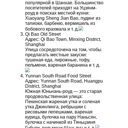
популярной в Шанхае. Большинство
посетителей приходят на Уцзянм-
роуд в поисках местной кухни:
Xiaoyang Sheng Jian Bao, пудинг из
тапиоки, барбекю, вермишель из
бобового крахмала и т. д.
Qi Bao Old Street
Адрес: Qi Bao Town, Minxing District,
Shanghai
Улица сосредоточена на том, чтобы
предлагать местные закуски:
тушеная еда, пирожные, тофу,
пельмени, вареная баранина и т. д.
Yunnan South Road Food Street
Адрес: Yunnan South Road, Huangpu
District, Shanghai
Южная Юньнань-роуд — это старая
продовольственная улица:
Пекинская жареная утка и соленая
утка Джинлинга, ребрышки с
рисовыми лепешками, вареная
курица, булочка на пару Наньсян,
булочка с начинкой из Тяньцзиня
Губули, пельмени Шаньдун и т. д.