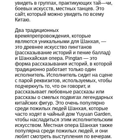
увидеть
в
группах
,
практикующих
тай
—
чи
,
боевых
искусств
,
местных
танцев
.
Это
сайт
,
который
можно
увидеть
по
всему
Китаю
.
Два
традиционных
времяпрепровождения
,
которые
являются
уникальными
для
Шанхая
, —
это
древнее
искусство
пингтанов
(
рассказывание
историй
и
пение
баллад
)
и
Шанхайская
опера
.
Pingtan
—
это
форма
рассказывания
историй
,
в
которой
традиционно
работает
только
один
исполнитель
.
Исполнитель
сидит
на
сцене
с
парой
реквизитов
,
используемых
,
чтобы
подчеркнуть
то
,
что
он
говорит
,
и
рассказывает
любовные
рассказы
или
рассказы
о
смелых
подвигах
легендарных
китайских
фигур
.
Это
очень
популярно
среди
пожилых
людей
Шанхая
,
которые
часто
ходят
в
чайный
дом
Yuyuan
Garden
,
чтобы
насладиться
этим
исполнительским
искусством
.
Местная
опера
Шанхая
также
популярна
среди
пожилых
людей
,
и
они
любят
смотреть
выступления
по
вечерам
.