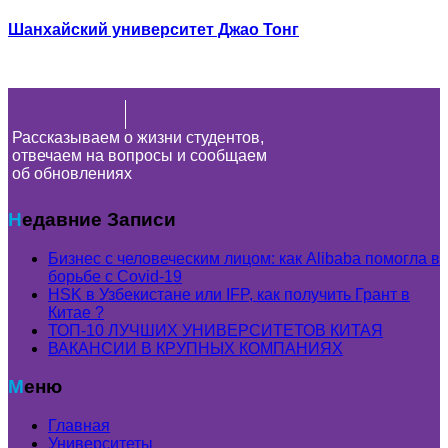
Шанхайский университет Джао Тонг
Рассказываем о жизни студентов,
отвечаем на вопросы и сообщаем
об обновлениях
Недавние Записи
Бизнес с человеческим лицом: как Alibaba помогла в
борьбе с Covid-19
HSK в Узбекистане или IFP, как получить Грант в
Китае ?
ТОП-10 ЛУЧШИХ УНИВЕРСИТЕТОВ КИТАЯ
ВАКАНСИИ В КРУПНЫХ КОМПАНИЯХ
Меню
Главная
Университеты