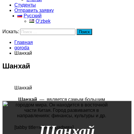
Студенты
Отправить заявку
Русский
Oʻzbek
Искать:
Поиск
Главная
goroda
Шанхай
Шанхай
Шанхай
Шанхай
— является самым большим
городом мира. Он находится в восточной
части Китая. Город развивается в
направлениях: финансы, культуры и др.
Шанхай
[tabby title=»Демография»]