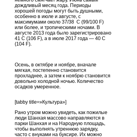
дождливый месяц года. Периоды
хорошей погоды могут быть душными,
особенно в июле и августе, с
максимумами около 37/38 C (99/100 F)
или более, и тропическими ночами. В
августе 2013 года было зарегистрировано
41 C (106 F), а в июле 2017 года — 40 C
(104 F).
Осень, в октябре и ноябре, вначале
мягкая, постепенно становится
прохладнее, а затем к ноябрю становится
довольно холодной ночью. Количество
осадков умеренное.
[tabby title=»Культура»]
Рано
утром
можно
увидеть
,
как
пожилые
люди
Шанхая
массово
направляются
в
парки
Шанхая
и
на
Народную
площадь
,
чтобы
выполнять
утреннюю
зарядку
,
часто
с
внуками
на
буксире
.
Их
можно