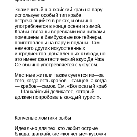
Знаменитый
шанхайский
краб
на
пару
использует
особый
тип
краба
,
встречающийся
в
реках
,
и
обычно
употребляется
в
конце
осени
и
зимой
.
Крабы
связаны
веревками
или
нитками
,
помещены
в
бамбуковые
контейнеры
,
приготовлены
на
пару
и
поданы
.
Там
немного
других
искусственных
ингредиентов
,
добавленных
к
блюду
,
но
это
имеет
фантастический
вкус
Да
Чжа
Се
обычно
употребляется
с
уксусом
.
Местные
жители
также
суетятся
из
—
за
того
,
когда
есть
крабов
—
самцов
,
а
когда
—
крабов
—
самок
.
См
. «
Волосатый
краб
—
Шанхайский
деликатес
,
который
должен
попробовать
каждый
турист
».
Копченые
ломтики
рыбы
Идеально
для
тех
,
кто
любит
острые
блюда
,
шанхайские
«
копченые
»
кусочки