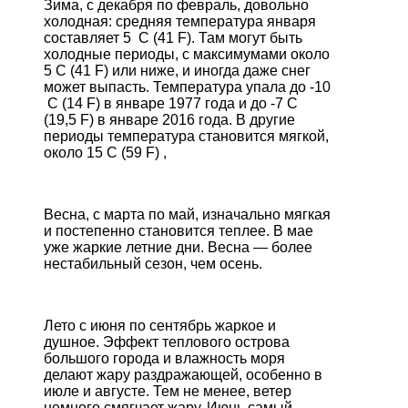
Зима, с декабря по февраль, довольно
холодная: средняя температура января
составляет 5 C (41 F). Там могут быть
холодные периоды, с максимумами около
5 C (41 F) или ниже, и иногда даже снег
может выпасть. Температура упала до -10
C (14 F) в январе 1977 года и до -7 C
(19,5 F) в январе 2016 года. В другие
периоды температура становится мягкой,
около 15 C (59 F) ,
Весна, с марта по май, изначально мягкая
и постепенно становится теплее. В мае
уже жаркие летние дни. Весна — более
нестабильный сезон, чем осень.
Лето с июня по сентябрь жаркое и
душное. Эффект теплового острова
большого города и влажность моря
делают жару раздражающей, особенно в
июле и августе. Тем не менее, ветер
немного смягчает жару. Июнь самый