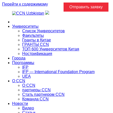
Перейти к содержимому
Отправить заявку
Главная
Университеты
Список Университетов
Факультеты
Гранты в Китае
ГРАНТЫ ССN
ТОП 600 Университетов Китая
Нострификация
Города
Программы
IFP
IFP — International Foundation Program
UEA
О CCN
О CCN
партнеры ССN
Стать партнером CCN
Команда ССN
Новости
Видео
Статьи