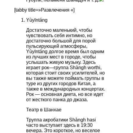
[tabby title=»Развлечения «]
Yùyīntáng
Достаточно
маленький
,
чтобы
чувствовать
себя
интимно
,
но
достаточно
большой
для
порой
пульсирующей
атмосферы
,
Yùyīntáng
долгое
время
был
одним
из
лучших
мест
в
городе
,
чтобы
услышать
живую
музыку
.
Здесь
играет
рок
—
группа
Shàngh
worthi
,
которая
стоит
своих
усилителей
,
но
вы
также
можете
поймать
группы
в
туре
из
других
городов
Китая
,
а
также
в
международных
концертах
.
Рок
—
основная
диета
,
но
все
идет
от
жесткого
панка
до
джаза
.
Театр
в
Шанхае
Труппа
акробатики
Shàngh
hasi
часто
выступает
здесь
в
19
:
30
вечера
.
Это
короткое
,
но
веселое