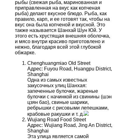
рыбы
(
свежая
рыба
,
маринованная
и
приправленная
на
вкус
как
копченая
рыба
)
делают
вкусное
блюдо
.
Рыба
,
как
правило
,
карп
,
и
ее
готовят
так
,
чтобы
на
вкус
она
была
копченой
и
вкусной
.
Это
также
называется
Шанхай
Шун
Юй
.
У
этого
есть
хрустящая
внешняя
оболочка
,
и
мясо
внутри
красиво
приготовлено
и
нежно
,
благодаря
всей
этой
глубокой
обжарке
.
Chenghuangmiao Old Street
Адрес: Fuyou Road, Huangpu District,
Shanghai
Одна из самых известных
закусочных улиц Шанхая:
запеченные булочки, жареные
булочки с начинкой из свинины (шэн
цзян бао), свиные шарики,
ребрышки с рисовыми лепешками,
крабовые ракушки и т. д.
Wujiang Road Food Street
Адрес:
Wujiang Road, Jing An District,
Shanghai
Эта улица является самой