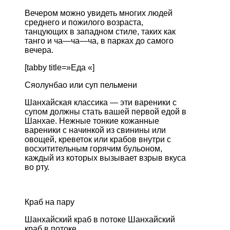
Вечером
можно
увидеть
многих
людей
среднего
и
пожилого
возраста
,
танцующих
в
западном
стиле
,
таких
как
танго
и
ча
—
ча
—
ча
,
в
парках
до
самого
вечера
.
[tabby title=»Еда «]
Сяолунбао
или
суп
пельмени
Шанхайская
классика
—
эти
вареники
с
супом
должны
стать
вашей
первой
едой
в
Шанхае
.
Нежные
тонкие
кожанные
вареники
с
начинкой
из
свинины
или
овощей
,
креветок
или
крабов
внутри
с
восхитительным
горячим
бульоном
,
каждый
из
которых
вызывает
взрыв
вкуса
во
рту
.
Краб
на
пару
Шанхайский
краб
в
потоке
Шанхайский
краб
в
потоке