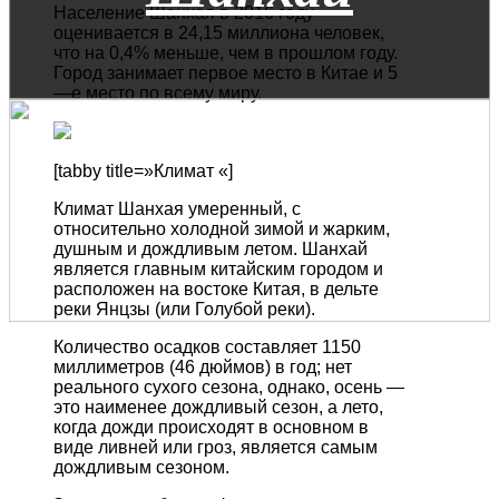
Население
Шанхая
в
2016
году
оценивается
в
24
,
15
миллиона
человек
,
что
на
0
,
4
%
меньше
,
чем
в
прошлом
году
.
Город
занимает
первое
место
в
Китае
и
5
—
е
место по всему миру.
[tabby title=»Климат «]
Климат Шанхая умеренный, с
относительно холодной зимой и жарким,
душным и дождливым летом. Шанхай
является главным китайским городом и
расположен на востоке Китая, в дельте
реки Янцзы (или Голубой реки).
Количество осадков составляет 1150
миллиметров (46 дюймов) в год; нет
реального сухого сезона, однако, осень —
это наименее дождливый сезон, а лето,
когда дожди происходят в основном в
виде ливней или гроз, является самым
дождливым сезоном.