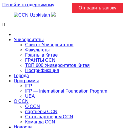
Перейти к содержимому
Отправить заявку
Главная
Университеты
Список Университетов
Факультеты
Гранты в Китае
ГРАНТЫ ССN
ТОП 600 Университетов Китая
Нострификация
Города
Программы
IFP
IFP — International Foundation Program
UEA
О CCN
О CCN
партнеры ССN
Стать партнером CCN
Команда ССN
Новости