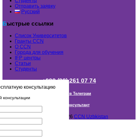
Студенты
Отправить заявку
Русский
Быстрые ссылки
Список Университетов
Гранты ССN
О ССN
Города для обучения
IFP центры
Статьи
Студенты
+998 (98) 261 07 74
есплатную консультацию
Наш канал в Телеграм
й консультации
Онлайн Консультант
Авторское право © 2018- 2026
CCN Uzbkistan