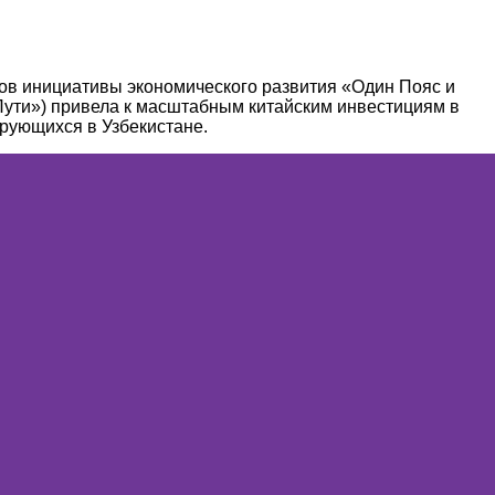
тов инициативы экономического развития «Один Пояс и
Пути») привела к масштабным китайским инвестициям в
ирующихся в Узбекистане.
нута и утверждена во время саммита ШОС в июне 2018
е начал работать на своей новой должности.
тане, растёт. Быстрые темпы роста экономики и солидное
рупных компаниях
г свыше 7,8 млрд долларов США. В Узбекистане действует