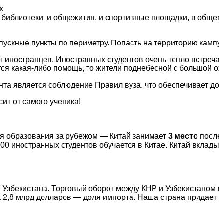
х
 библиотеки, и общежития, и спортивные площадки, в общем
ускные пункты по периметру. Попасть на территорию кампу
т иностранцев. Иностранных студентов очень тепло встреча
тся какая-либо помощь, то жители поднебесной с большой 
та является соблюдение Правил вуза, что обеспечивает до
ит от самого ученика!
ия образования за рубежом — Китай занимает
3 место
после
00 иностранных студентов обучается в Китае. Китай вклады
 Узбекистана. Торговый оборот между КНР и Узбекистаном 
а 2,8 млрд долларов — доля импорта. Наша страна придае