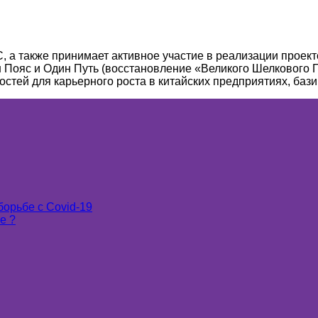
, а также принимает активное участие в реализации проек
 Пояс и Один Путь (восстановление «Великого Шелкового 
стей для карьерного роста в китайских предприятиях, баз
ича Норова на должность главного секретаря была выдви
ой Республики. В.И. Норов с первого января 2019 года уж
м китайского языка в странах мира, в том числе в Узбекис
 рынке — это перспектива отличного трудоустройства в к
борьбе с Covid-19
е ?
ов в экономику Узбекистана. Объем этих инвестиций дости