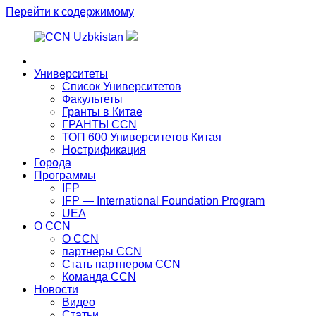
Перейти к содержимому
Главная
Университеты
Список Университетов
Факультеты
Гранты в Китае
ГРАНТЫ ССN
ТОП 600 Университетов Китая
Нострификация
Города
Программы
IFP
IFP — International Foundation Program
UEA
О CCN
О CCN
партнеры ССN
Стать партнером CCN
Команда ССN
Новости
Видео
Статьи