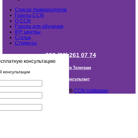
Список Университетов
Гранты ССN
О ССN
Города для обучения
IFP центры
Статьи
Студенты
+998 (98) 261 07 74
есплатную консультацию
Наш канал в Телеграм
й консультации
Онлайн Консультант
Авторское право © 2018- 2026
CCN Uzbkistan