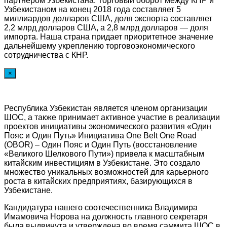
партнером Узбекистана. Торговый оборот между КНР и
Узбекистаном на конец 2018 года составляет 5
миллиардов долларов США, доля экспорта составляет
2,2 млрд долларов США, а 2,8 млрд долларов — доля
импорта. Наша страна придает приоритетное значение
дальнейшему укреплению торговоэкономического
сотрудничества с КНР.
×
Республика Узбекистан является членом организации
ШОС, а также принимает активное участие в реализации
проектов инициативы экономического развития «Один
Пояс и Один Путь» Инициатива One Belt One Road
(OBOR) – Один Пояс и Один Путь (восстановление
«Великого Шелкового Пути») привела к масштабным
китайским инвестициям в Узбекистане. Это создало
множество уникальных возможностей для карьерного
роста в китайских предприятиях, базирующихся в
Узбекистане.
Кандидатура нашего соотечественника Владимира
Имамовича Норова на должность главного секретаря
была выдвинута и утверждена во время саммита ШОС в