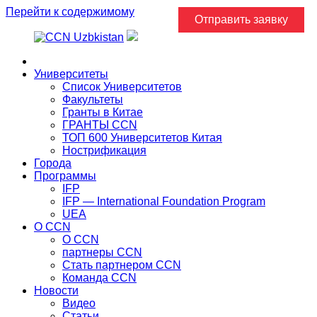
Перейти к содержимому
Отправить заявку
Главная
Университеты
Список Университетов
Факультеты
Гранты в Китае
ГРАНТЫ ССN
ТОП 600 Университетов Китая
Нострификация
Города
Программы
IFP
IFP — International Foundation Program
UEA
О CCN
О CCN
партнеры ССN
Стать партнером CCN
Команда ССN
Новости
Видео
Статьи