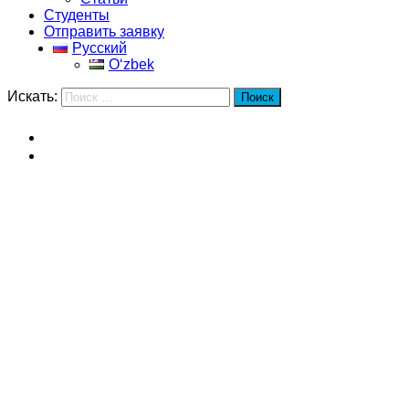
Студенты
Отправить заявку
Русский
Oʻzbek
Искать:
Поиск
Главная
Шанхайский университет политических наук и права
Шанхайский университет
политических наук и права