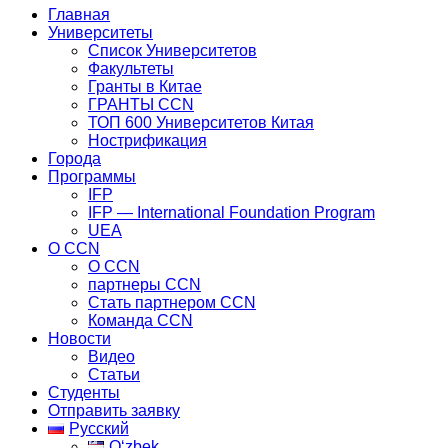
Главная
Университеты
Список Университетов
Факультеты
Гранты в Китае
ГРАНТЫ ССN
ТОП 600 Университетов Китая
Нострификация
Города
Программы
IFP
IFP — International Foundation Program
UEA
О CCN
О CCN
партнеры ССN
Стать партнером CCN
Команда ССN
Новости
Видео
Статьи
Студенты
Отправить заявку
Русский
Oʻzbek