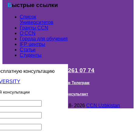
Быстрые ссылки
Список
Университетов
Гранты ССN
О ССN
Города для обучения
IFP центры
Статьи
Студенты
+998 (98) 261 07 74
есплатную консультацию
Наш канал в Телеграм
й консультации
Онлайн Консультант
Авторское право © 2018- 2026
CCN Uzbkistan