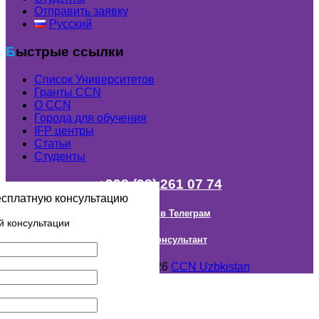
Отправить заявку
Русский
Быстрые ссылки
Список Университетов
Гранты ССN
О ССN
Города для обучения
IFP центры
Статьи
Студенты
+998 (98) 261 07 74
есплатную консультацию
Наш канал в Телеграм
й консультации
Онлайн Консультант
Авторское право © 2018- 2026
CCN Uzbkistan