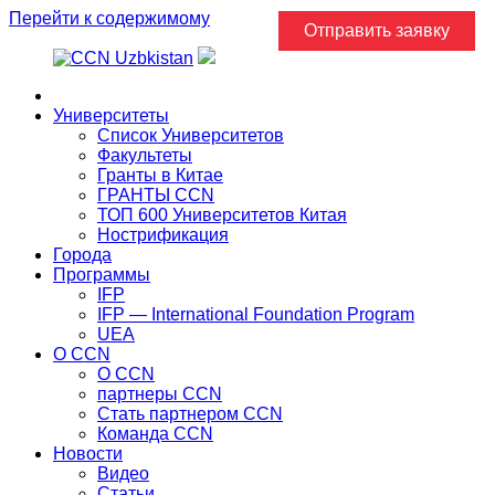
Перейти к содержимому
Отправить заявку
Главная
Университеты
Список Университетов
Факультеты
Гранты в Китае
ГРАНТЫ ССN
ТОП 600 Университетов Китая
Нострификация
Города
Программы
IFP
IFP — International Foundation Program
UEA
О CCN
О CCN
партнеры ССN
Стать партнером CCN
Команда ССN
Новости
Видео
Статьи