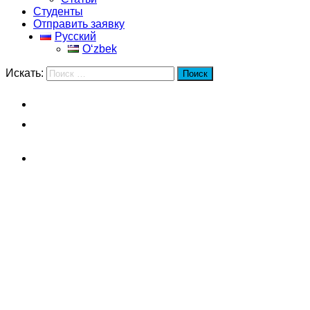
Студенты
Отправить заявку
Русский
Oʻzbek
Искать:
Поиск
Главная
Столичный университет
экономики и бизнеса
Факультеты
Столичный университет
экономики и бизнеса