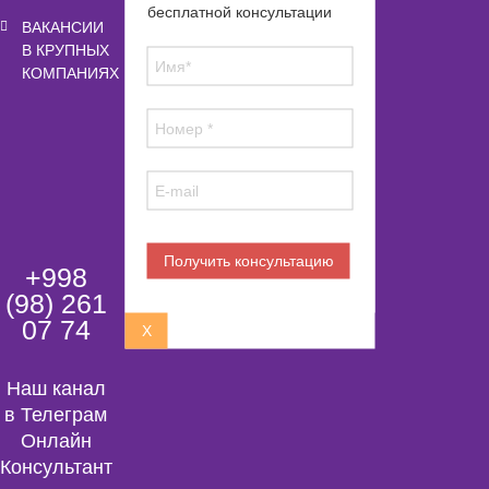
бесплатной консультации
Гранты ССN
ВАКАНСИИ
В КРУПНЫХ
О ССN
КОМПАНИЯХ
Города для обучения
IFP центры
Статьи
Студенты
+998
(98) 261
07 74
X
Наш канал
в Телеграм
Онлайн
Консультант