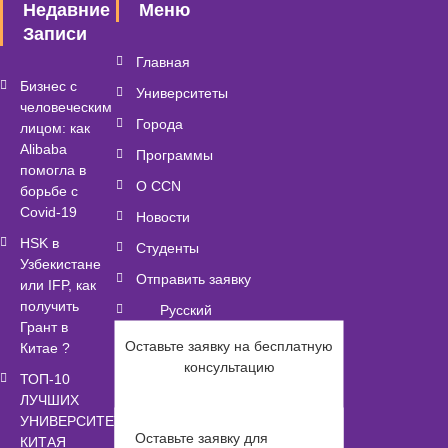
Недавние
Меню
Записи
Главная
Бизнес с
Университеты
человеческим
Города
лицом: как
Alibaba
Программы
помогла в
О CCN
борьбе с
Covid-19
Новости
HSK в
Студенты
Узбекистане
Отправить заявку
или IFP, как
получить
Русский
Грант в
Оставьте заявку на бесплатную
Китае ?
консультацию
Быстрые ссылки
ТОП-10
ЛУЧШИХ
УНИВЕРСИТЕТОВ
Список Университетов
Оставьте заявку для
КИТАЯ