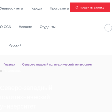
Перейти
Отправить заявку
к
Университеты
Города
Программы
содержимому
О CCN
Новости
Студенты
Русский
Главная
Северо-западный политехнический университет
Проживание
Северо-западный
политехнический
университет