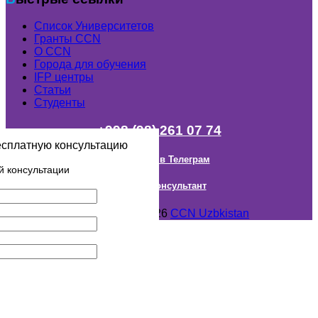
Список Университетов
Гранты ССN
О ССN
Города для обучения
IFP центры
Статьи
Студенты
+998 (98) 261 07 74
есплатную консультацию
Наш канал в Телеграм
й консультации
Онлайн Консультант
Авторское право © 2018- 2026
CCN Uzbkistan