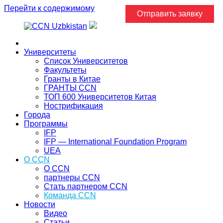
Перейти к содержимому
Отправить заявку
Главная
Университеты
Список Университетов
Факультеты
Гранты в Китае
ГРАНТЫ ССN
ТОП 600 Университетов Китая
Нострификация
Города
Программы
IFP
IFP — International Foundation Program
UEA
О CCN
О CCN
партнеры ССN
Стать партнером CCN
Команда ССN
Новости
Видео
Статьи