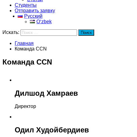
Студенты
Отправить заявку
Русский
Oʻzbek
Искать:
Поиск
Главная
Команда ССN
Команда ССN
Дилшод Хамраев
Директор
Одил Худойбердиев