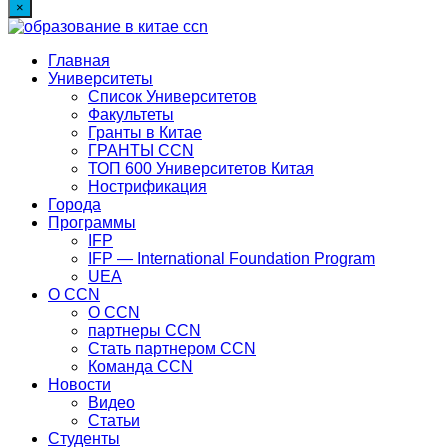
×
Главная
Университеты
Список Университетов
Факультеты
Гранты в Китае
ГРАНТЫ ССN
ТОП 600 Университетов Китая
Нострификация
Города
Программы
IFP
IFP — International Foundation Program
UEA
О CCN
О CCN
партнеры ССN
Стать партнером CCN
Команда ССN
Новости
Видео
Статьи
Студенты