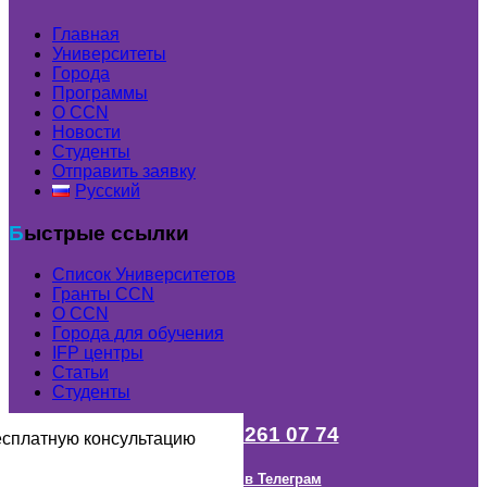
Главная
Университеты
Города
Программы
О CCN
Новости
Студенты
Отправить заявку
Русский
Быстрые ссылки
Список Университетов
Гранты ССN
О ССN
Города для обучения
IFP центры
Статьи
Студенты
+998 (98) 261 07 74
есплатную консультацию
Наш канал в Телеграм