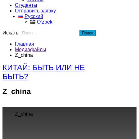
Студенты
Отправить заявку
Русский
Oʻzbek
Искать:
Поиск
Главная
Медиафайлы
Z_china
КИТАЙ: БЫТЬ ИЛИ НЕ
БЫТЬ?
Z_china
Z_china