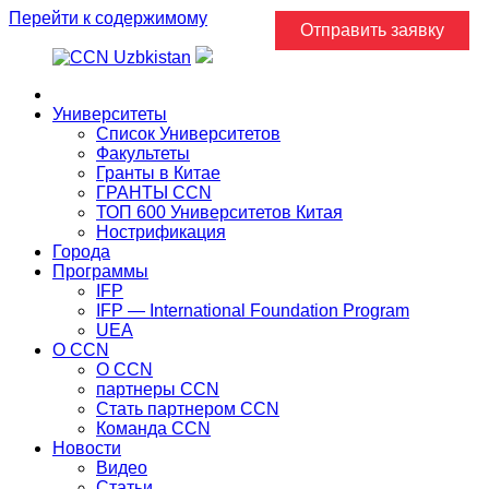
Перейти к содержимому
Отправить заявку
Главная
Университеты
Список Университетов
Факультеты
Гранты в Китае
ГРАНТЫ ССN
ТОП 600 Университетов Китая
Нострификация
Города
Программы
IFP
IFP — International Foundation Program
UEA
О CCN
О CCN
партнеры ССN
Стать партнером CCN
Команда ССN
Новости
Видео
Статьи